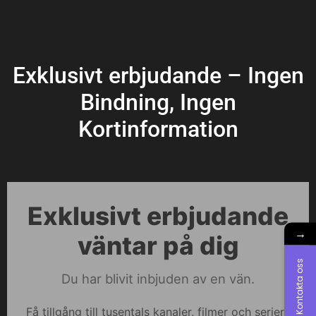
Exklusivt erbjudande – Ingen
Bindning, Ingen
Kortinformation
Exklusivt erbjudande
→
väntar på dig
Kontakta oss
Du har blivit inbjuden av en vän.
Få tillgång till tusentals kanaler, filmer och serier i