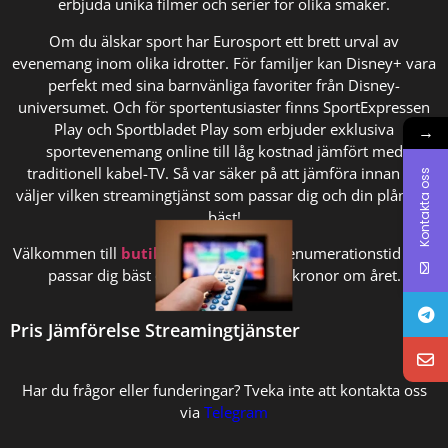
erbjuda unika filmer och serier för olika smaker.
Om du älskar sport har Eurosport ett brett urval av
evenemang inom olika idrotter. För familjer kan Disney+ vara
perfekt med sina barnvänliga favoriter från Disney-
universumet. Och för sportentusiaster finns SportExpressen
Play och Sportbladet Play som erbjuder exklusiva
→
sportevenemang online till låg kostnad jämfört med
traditionell kabel-TV. Så var säker på att jämföra innan du
Kontakta oss
väljer vilken streamingtjänst som passar dig och din plånbok
bäst!
Välkommen till
butiken
och välj den prenumerationstid som
passar dig bäst och spara tusentals kronor om året.
Pris Jämförelse Streamingtjänster
Har du frågor eller funderingar? Tveka inte att kontakta oss
via
Telegram