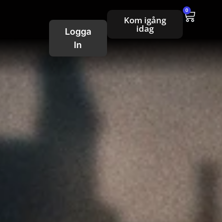
0
Kom igång
idag
Logga
In